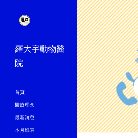
Sk
羅大宇動物醫
院
首頁
醫療理念
最新消息
本月班表