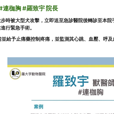
 #連枷胸 #羅致宇 院長
散步時被大型犬攻擊，立即送至急診醫院後轉診至本院
遂進行緊急手術。
氧氣房並給予止痛藥控制疼痛，並監測其心跳、血壓、呼及