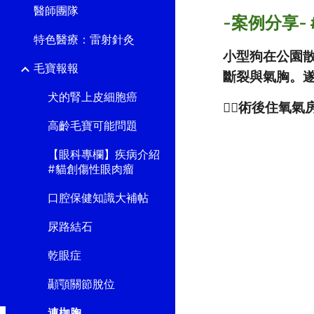
醫師團隊
-案例分享-
特色醫療：雷射針灸
小型狗在公園
毛寶報報
斷裂與氣胸。
犬的腎上皮細胞癌
👉🏻術後住
高齡毛寶可能問題
【眼科專欄】疾病介紹
#貓創傷性眼肉瘤
口腔保健知識大補帖
尿路結石
乾眼症
顳顎關節脫位
連枷胸