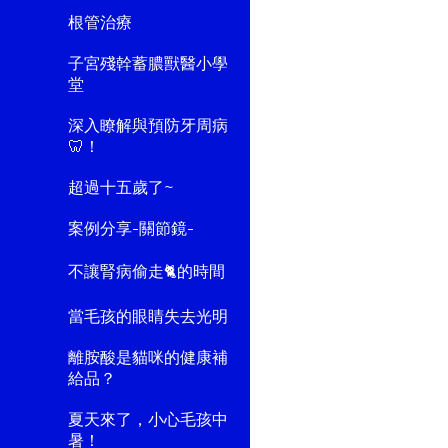
根管治療
子宮殘幹蓄膿獸醫小學
堂
深入瞭解與預防牙周病
🦷！
超過十五歲了~
案例分享-關節鏡-
不讓腎病偷走🐈的時間
當毛孩的眼睛失去光明
離胺酸是貓咪的健康補
給品？
夏天來了，小心毛孩中
暑！