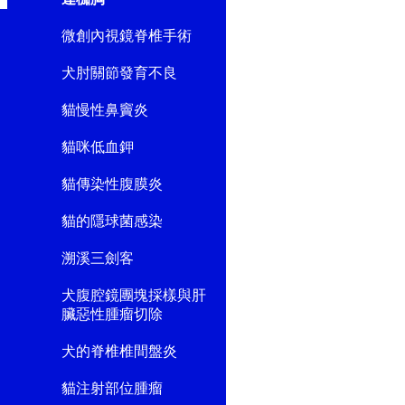
微創內視鏡脊椎手術
犬肘關節發育不良
貓慢性鼻竇炎
貓咪低血鉀
貓傳染性腹膜炎
貓的隱球菌感染
溯溪三劍客
犬腹腔鏡團塊採樣與肝
臟惡性腫瘤切除
犬的脊椎椎間盤炎
貓注射部位腫瘤