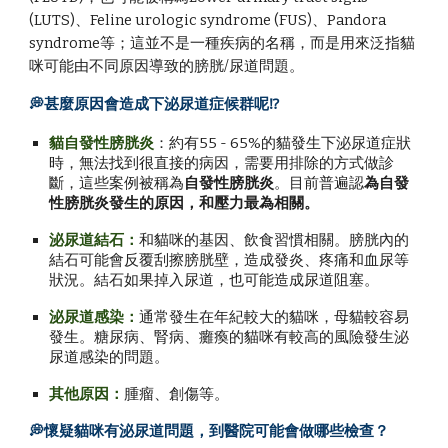
(LUTS)、Feline urologic syndrome (FUS)、Pandora
syndrome等；這並不是一種疾病的名稱，而是用來泛指貓
咪可能由不同原因導致的膀胱/尿道問題。
💭甚麼原因會造成下泌尿道症候群呢⁉️
貓自發性膀胱炎
：約有55 - 65%的貓發生下泌尿道症狀
時，無法找到很直接的病因，需要用排除的方式做診
斷，這些案例被稱為
自發性膀胱炎
。目前普遍認
為自發
性膀胱炎發生的原因，和壓力最為相關。
泌尿道結石：
和貓咪的基因、飲食習慣相關。膀胱內的
結石可能會反覆刮擦膀胱壁，造成發炎、疼痛和血尿等
狀況。結石如果掉入尿道，也可能造成尿道阻塞。
泌尿道感染：
通常發生在年紀較大的貓咪，母貓較容易
發生。糖尿病、腎病、癱瘓的貓咪有較高的風險發生泌
尿道感染的問題。
其他原因：
腫瘤、創傷等。
💭
懷疑貓咪有泌尿道問題，到醫院可能會做哪些檢查？