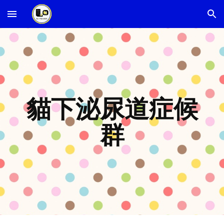
Skip to main content
Skip to navigation
貓下泌尿道症候
群